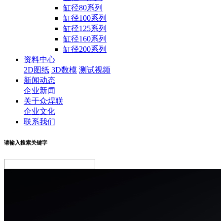
缸径80系列
缸径100系列
缸径125系列
缸径160系列
缸径200系列
资料中心
2D图纸
3D数模
测试视频
新闻动态
企业新闻
关于众焊联
企业文化
联系我们
请输入搜索关键字