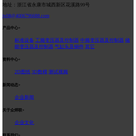
地址：浙江省永康市城西新区花溪路99号
jx08@4006796688.com
产品中心
+
标准设备
工频变压器及控制器
中频变压器及控制器
储
能变压器及控制器
气缸头及铜件
其它
资料中心
+
2D图纸
3D数模
测试视频
新闻动态
+
企业新闻
关于众焊联
+
企业文化
联系我们
+