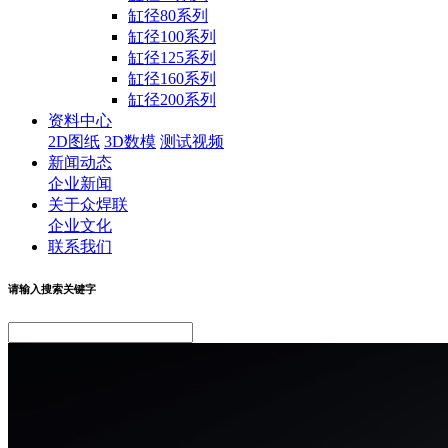
缸径80系列
缸径100系列
缸径125系列
缸径160系列
缸径200系列
资料中心
2D图纸
3D数模
测试视频
新闻动态
企业新闻
关于众焊联
企业文化
联系我们
请输入搜索关键字