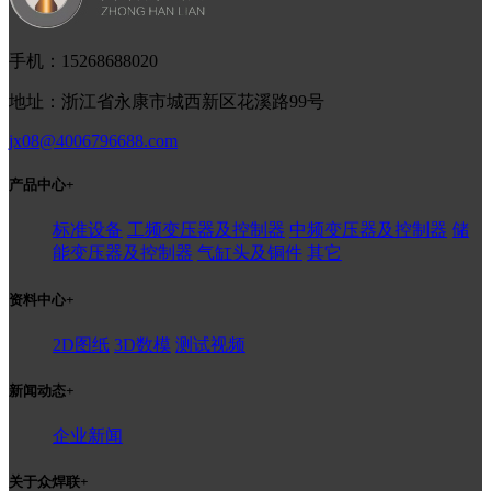
手机：15268688020
地址：浙江省永康市城西新区花溪路99号
jx08@4006796688.com
产品中心
+
标准设备
工频变压器及控制器
中频变压器及控制器
储
能变压器及控制器
气缸头及铜件
其它
资料中心
+
2D图纸
3D数模
测试视频
新闻动态
+
企业新闻
关于众焊联
+