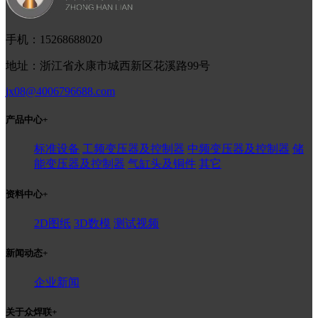
手机：15268688020
地址：浙江省永康市城西新区花溪路99号
jx08@4006796688.com
产品中心
+
标准设备
工频变压器及控制器
中频变压器及控制器
储
能变压器及控制器
气缸头及铜件
其它
资料中心
+
2D图纸
3D数模
测试视频
新闻动态
+
企业新闻
关于众焊联
+