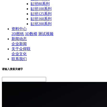
缸径80系列
缸径100系列
缸径125系列
缸径160系列
缸径200系列
资料中心
2D图纸
3D数模
测试视频
新闻动态
企业新闻
关于众焊联
企业文化
联系我们
请输入搜索关键字