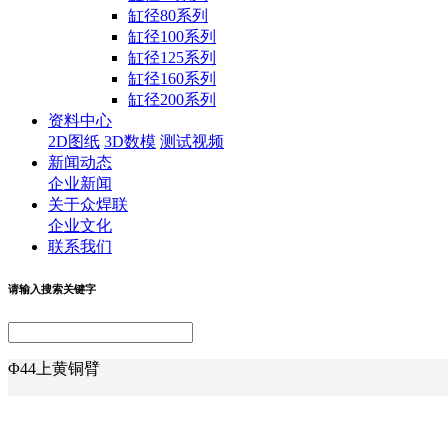
缸径80系列
缸径100系列
缸径125系列
缸径160系列
缸径200系列
资料中心
2D图纸
3D数模
测试视频
新闻动态
企业新闻
关于众焊联
企业文化
联系我们
请输入搜索关键字
Φ44上黄铜臂