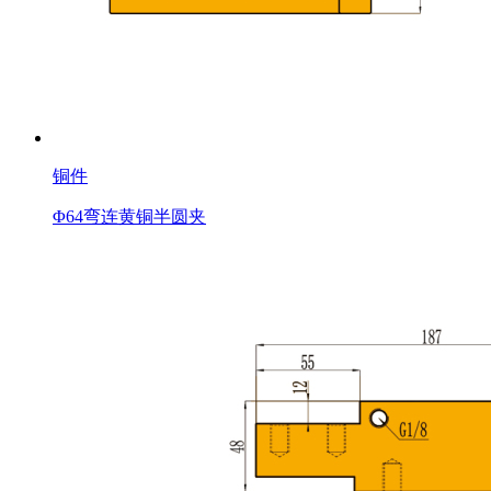
铜件
Φ64弯连黄铜半圆夹