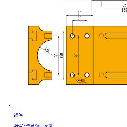
铜件
Φ64平连黄铜半圆夹