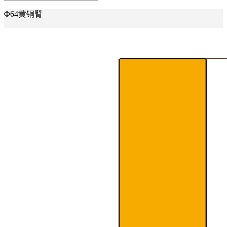
Φ64黄铜臂