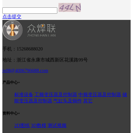
点击提交
手机：15268688020
地址：浙江省永康市城西新区花溪路99号
jx08@4006796688.com
产品中心
+
标准设备
工频变压器及控制器
中频变压器及控制器
储
能变压器及控制器
气缸头及铜件
其它
资料中心
+
2D图纸
3D数模
测试视频