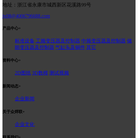
地址：浙江省永康市城西新区花溪路99号
jx08@4006796688.com
产品中心
+
标准设备
工频变压器及控制器
中频变压器及控制器
储
能变压器及控制器
气缸头及铜件
其它
资料中心
+
2D图纸
3D数模
测试视频
新闻动态
+
企业新闻
关于众焊联
+
企业文化
联系我们
+