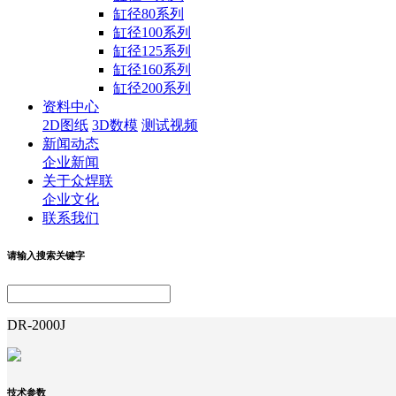
缸径80系列
缸径100系列
缸径125系列
缸径160系列
缸径200系列
资料中心
2D图纸
3D数模
测试视频
新闻动态
企业新闻
关于众焊联
企业文化
联系我们
请输入搜索关键字
DR-2000J
技术参数