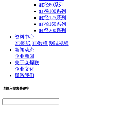
缸径80系列
缸径100系列
缸径125系列
缸径160系列
缸径200系列
资料中心
2D图纸
3D数模
测试视频
新闻动态
企业新闻
关于众焊联
企业文化
联系我们
请输入搜索关键字