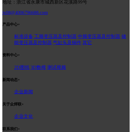
地址：浙江省永康市城西新区花溪路99号
jx08@4006796688.com
产品中心
+
标准设备
工频变压器及控制器
中频变压器及控制器
储
能变压器及控制器
气缸头及铜件
其它
资料中心
+
2D图纸
3D数模
测试视频
新闻动态
+
企业新闻
关于众焊联
+
企业文化
联系我们
+