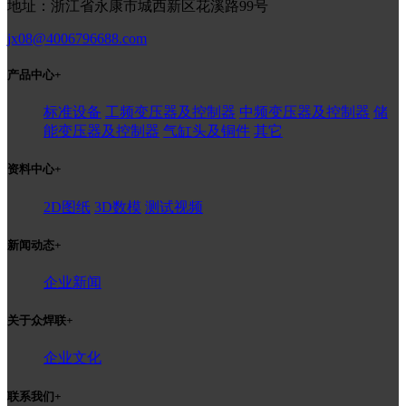
地址：浙江省永康市城西新区花溪路99号
jx08@4006796688.com
产品中心
+
标准设备
工频变压器及控制器
中频变压器及控制器
储
能变压器及控制器
气缸头及铜件
其它
资料中心
+
2D图纸
3D数模
测试视频
新闻动态
+
企业新闻
关于众焊联
+
企业文化
联系我们
+