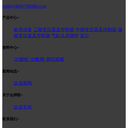
jx08@4006796688.com
产品中心
+
标准设备
工频变压器及控制器
中频变压器及控制器
储
能变压器及控制器
气缸头及铜件
其它
资料中心
+
2D图纸
3D数模
测试视频
新闻动态
+
企业新闻
关于众焊联
+
企业文化
联系我们
+