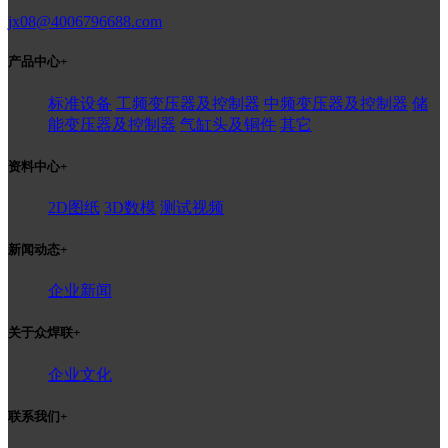
jx08@4006796688.com
产品中心
+
标准设备
工频变压器及控制器
中频变压器及控制器
储
能变压器及控制器
气缸头及铜件
其它
资料中心
+
2D图纸
3D数模
测试视频
新闻动态
+
企业新闻
关于众焊联
+
企业文化
联系我们
+