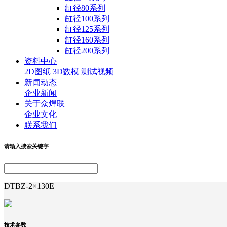
缸径80系列
缸径100系列
缸径125系列
缸径160系列
缸径200系列
资料中心
2D图纸
3D数模
测试视频
新闻动态
企业新闻
关于众焊联
企业文化
联系我们
请输入搜索关键字
DTBZ-2×130E
技术参数