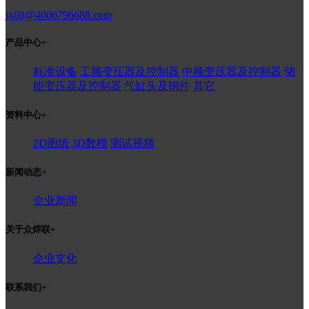
jx08@4006796688.com
产品中心
+
标准设备
工频变压器及控制器
中频变压器及控制器
储
能变压器及控制器
气缸头及铜件
其它
资料中心
+
2D图纸
3D数模
测试视频
新闻动态
+
企业新闻
关于众焊联
+
企业文化
联系我们
+