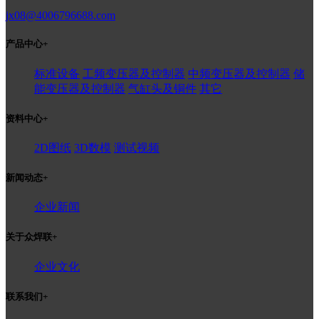
jx08@4006796688.com
产品中心
+
标准设备
工频变压器及控制器
中频变压器及控制器
储
能变压器及控制器
气缸头及铜件
其它
资料中心
+
2D图纸
3D数模
测试视频
新闻动态
+
企业新闻
关于众焊联
+
企业文化
联系我们
+