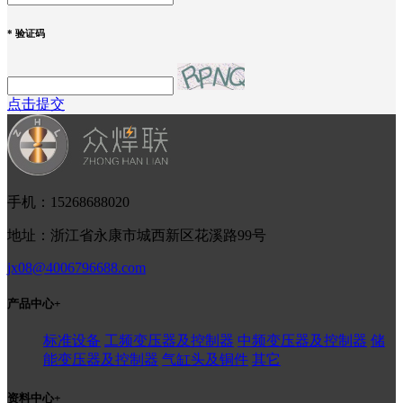
*
验证码
点击提交
手机：15268688020
地址：浙江省永康市城西新区花溪路99号
jx08@4006796688.com
产品中心
+
标准设备
工频变压器及控制器
中频变压器及控制器
储
能变压器及控制器
气缸头及铜件
其它
资料中心
+