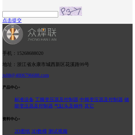
点击提交
手机：15268688020
地址：浙江省永康市城西新区花溪路99号
jx08@4006796688.com
产品中心
+
标准设备
工频变压器及控制器
中频变压器及控制器
储
能变压器及控制器
气缸头及铜件
其它
资料中心
+
2D图纸
3D数模
测试视频