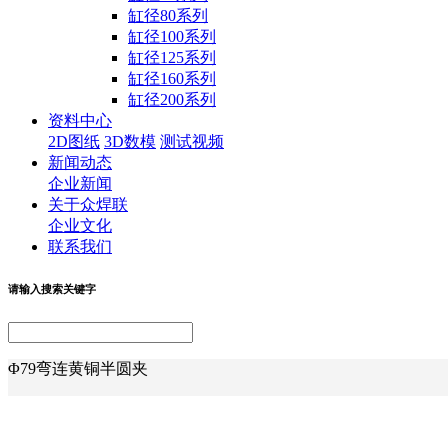
缸径80系列
缸径100系列
缸径125系列
缸径160系列
缸径200系列
资料中心
2D图纸
3D数模
测试视频
新闻动态
企业新闻
关于众焊联
企业文化
联系我们
请输入搜索关键字
Φ79弯连黄铜半圆夹