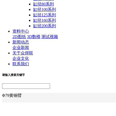
缸径80系列
缸径100系列
缸径125系列
缸径160系列
缸径200系列
资料中心
2D图纸
3D数模
测试视频
新闻动态
企业新闻
关于众焊联
企业文化
联系我们
请输入搜索关键字
Φ79黄铜臂